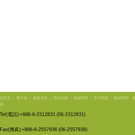
回首頁
|
電子報
|
最新消息
|
商品型錄
|
聯絡我們
|
常見問題
|
關於我們
購
Tel(
電話
):+886-6-2312831 (06-2312831)
Fax(
傳
真
):+886-6-2557936 (06-2557936)