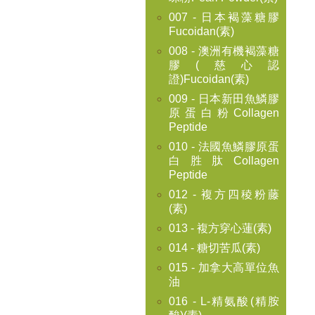
007 - 日本褐藻糖膠
Fucoidan(素)
008 - 澳洲有機褐藻糖
膠(慈心認
證)Fucoidan(素)
009 - 日本新田魚鱗膠
原蛋白粉Collagen
Peptide
010 - 法國魚鱗膠原蛋
白胜肽Collagen
Peptide
012 - 複方四稜粉藤
(素)
013 - 複方穿心蓮(素)
014 - 糖切苦瓜(素)
015 - 加拿大高單位魚
油
016 - L-精氨酸(精胺