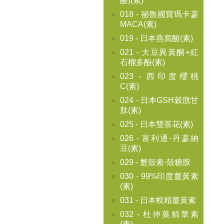
酸)(素)
018 - 祕魯國寶瑪卡蔘
MACA(素)
019 - 日本燕窩酸(素)
021 - 大豆異黃酮+紅
石榴多酚(素)
023 - 西印度櫻桃
C(素)
024 - 日本GSH穀胱甘
肽(素)
025 - 日本雙茶花(素)
026 - 富利通-丹蔘納
豆(素)
029 - 蟹殼素-殼糖胺
030 - 99%印度薑黃素
(素)
031 - 日本蜆精薑黃素
032 - 杜仲葉精華素