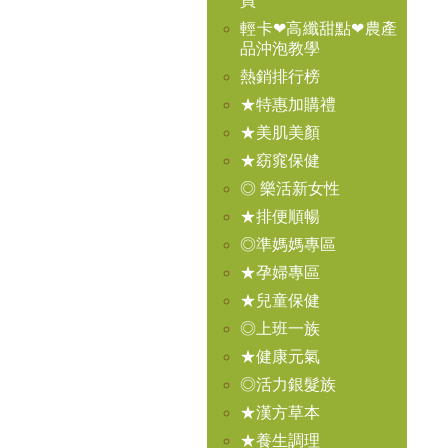
買
輕卡❤高纖甜點❤農產
品沖泡教學
熱銷排行榜
★特惠加購禮
★美肌美顏
★窈窕保健
◎ 樂活新女性
★排便順暢
◎準媽媽專區
★孕婦專區
★兒童保健
◎上班一族
★健康元氣
◎活力銀髮族
★漢方草本
★養生調理