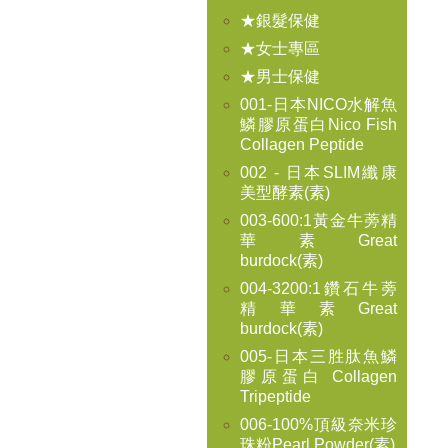
★銀髮保健
★女士專區
★男士保健
001-日本NICO水解魚
鱗膠原蛋白Nico Fish
Collagen Peptide
002 - 日本SLIM纖康
美型酵素(素)
003-600:1黃金牛蒡精
華素Great
burdock(素)
004-3200:1鑽石牛蒡
精華素Great
burdock(素)
005-日本三胜肽魚鱗
膠原蛋白 Collagen
Tripeptide
006-100%頂級奈米珍
珠粉Pearl Powder(素)