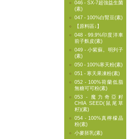
046 - SX-7超強益生菌
(素)
047 - 100%白腎豆(素)
【原料區↓】
048 - 99.9%印度洋車
前子麩皮(素)
049 - 小紫蘇。明列子
(素)
050 - 100%寒天粉(素)
051 - 寒天果凍粉(素)
052 - 100%荷蘭低脂
無糖可可粉(素)
053 - 魔力奇亞籽
CHIA SEED(鼠尾草
籽)(素)
054 - 100%真檸檬晶
粉(素)
小麥胚乳(素)