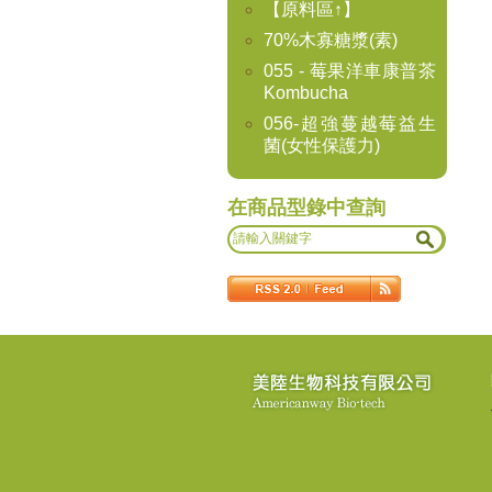
【原料區↑】
70%木寡糖漿(素)
055 - 莓果洋車康普茶
Kombucha
056-超強蔓越莓益生
菌(女性保護力)
在商品型錄中查詢