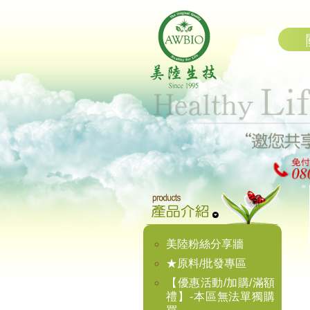
美陸粉絲分享牆
★原料/批發專區
【優惠活動/加購/滿額
禮】-本區無法單獨購