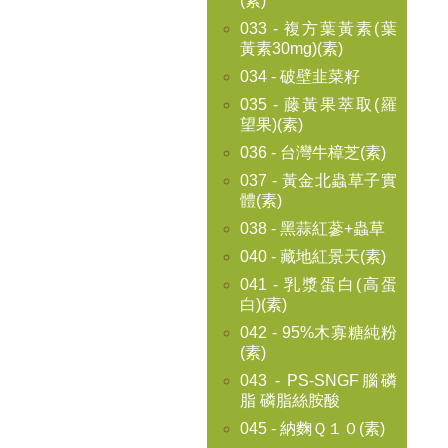
(素)
033 - 複方葉黃素(葉
黃素30mg)(素)
034 - 破壁韭菜籽
035 - 藤黃果萃取(羅
望果)(素)
036 - 台灣牛樟芝(素)
037 - 黃金北蟲草子實
體(素)
038 - 黑蒜紅蔘+蟲草
040 - 藏地紅景天(素)
041 - 乳漿蛋白(高蛋
白)(素)
042 - 95%木寡糖純粉
(素)
043 - PS-SNGF腦磷
脂 磷脂絲胺酸
045 - 納麴Ｑ１０(素)