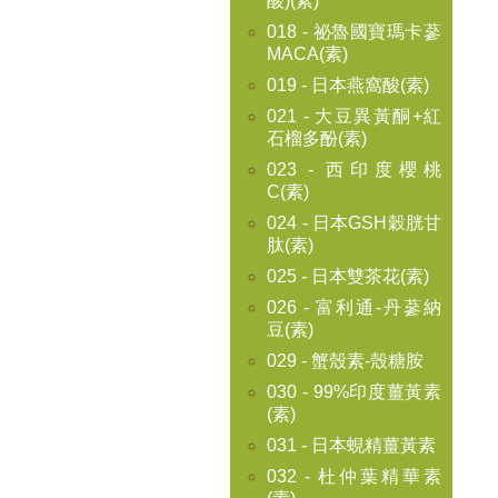
酸)(素)
018 - 祕魯國寶瑪卡蔘
MACA(素)
019 - 日本燕窩酸(素)
021 - 大豆異黃酮+紅
石榴多酚(素)
023 - 西印度櫻桃
C(素)
024 - 日本GSH穀胱甘
肽(素)
025 - 日本雙茶花(素)
026 - 富利通-丹蔘納
豆(素)
029 - 蟹殼素-殼糖胺
030 - 99%印度薑黃素
(素)
031 - 日本蜆精薑黃素
032 - 杜仲葉精華素