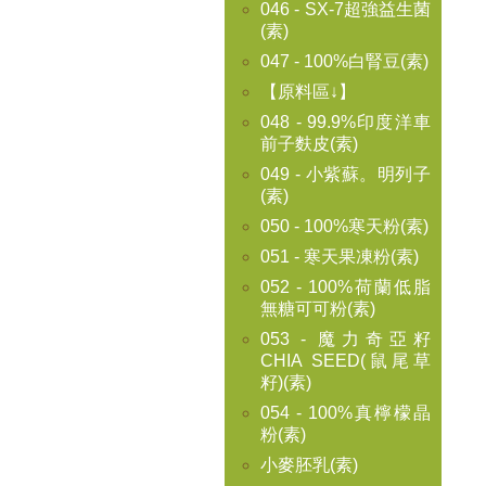
046 - SX-7超強益生菌
(素)
047 - 100%白腎豆(素)
【原料區↓】
048 - 99.9%印度洋車
前子麩皮(素)
049 - 小紫蘇。明列子
(素)
050 - 100%寒天粉(素)
051 - 寒天果凍粉(素)
052 - 100%荷蘭低脂
無糖可可粉(素)
053 - 魔力奇亞籽
CHIA SEED(鼠尾草
籽)(素)
054 - 100%真檸檬晶
粉(素)
小麥胚乳(素)