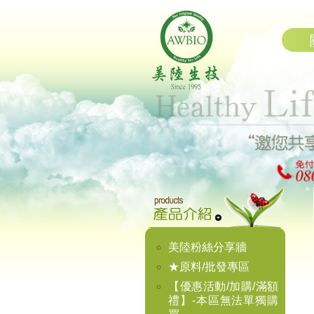
美陸粉絲分享牆
★原料/批發專區
【優惠活動/加購/滿額
禮】-本區無法單獨購