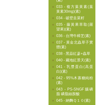
(素)
033 - 複方葉黃素(葉
黃素30mg)(素)
034 - 破壁韭菜籽
035 - 藤黃果萃取(羅
望果)(素)
036 - 台灣牛樟芝(素)
037 - 黃金北蟲草子實
體(素)
038 - 黑蒜紅蔘+蟲草
040 - 藏地紅景天(素)
041 - 乳漿蛋白(高蛋
白)(素)
042 - 95%木寡糖純粉
(素)
043 - PS-SNGF腦磷
脂 磷脂絲胺酸
045 - 納麴Ｑ１０(素)