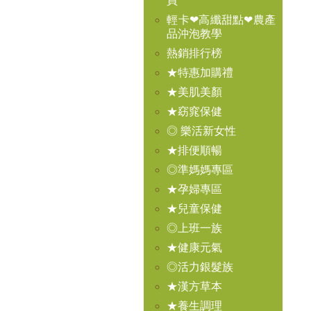
買
輕卡❤高纖甜點❤農產
品沖泡教學
熱銷排行榜
★特惠加購禮
★美肌美顏
★窈窕保健
◎ 樂活新女性
★排便順暢
◎準媽媽專區
★孕婦專區
★兒童保健
◎上班一族
★健康元氣
◎活力銀髮族
★漢方草本
★養生調理