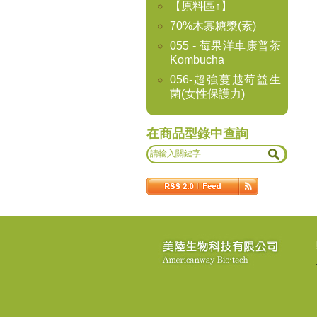
【原料區↑】
70%木寡糖漿(素)
055 - 莓果洋車康普茶
Kombucha
056-超強蔓越莓益生
菌(女性保護力)
在商品型錄中查詢