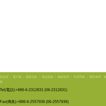
回首頁
|
電子報
|
最新消息
|
商品型錄
|
聯絡我們
|
常見問題
|
關於我們
購
Tel(
電話
):+886-6-2312831 (06-2312831)
Fax(
傳
真
):+886-6-2557936 (06-2557936)