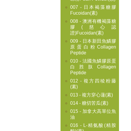
007 - 日本褐藻糖膠
Fucoidan(素)
008 - 澳洲有機褐藻糖
膠(慈心認
證)Fucoidan(素)
009 - 日本新田魚鱗膠
原蛋白粉Collagen
Peptide
010 - 法國魚鱗膠原蛋
白胜肽Collagen
Peptide
012 - 複方四稜粉藤
(素)
013 - 複方穿心蓮(素)
014 - 糖切苦瓜(素)
015 - 加拿大高單位魚
油
016 - L-精氨酸(精胺