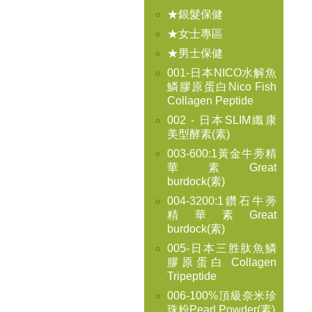
★銀髮保健
★女士專區
★男士保健
001-日本NICO水解魚
鱗膠原蛋白Nico Fish
Collagen Peptide
002 - 日本SLIM纖康
美型酵素(素)
003-600:1黃金牛蒡精
華素Great
burdock(素)
004-3200:1鑽石牛蒡
精華素Great
burdock(素)
005-日本三胜肽魚鱗
膠原蛋白 Collagen
Tripeptide
006-100%頂級奈米珍
珠粉Pearl Powder(素)