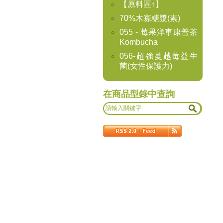
【原料區↑】
70%木寡糖漿(素)
055 - 莓果洋車康普茶
Kombucha
056-超強蔓越莓益生
菌(女性保護力)
在商品型錄中查詢