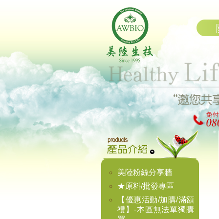
美陸粉絲分享牆
★原料/批發專區
【優惠活動/加購/滿額
禮】-本區無法單獨購