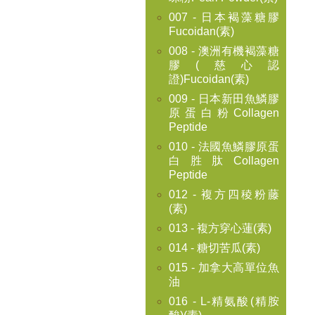
007 - 日本褐藻糖膠
Fucoidan(素)
008 - 澳洲有機褐藻糖
膠(慈心認
證)Fucoidan(素)
009 - 日本新田魚鱗膠
原蛋白粉Collagen
Peptide
010 - 法國魚鱗膠原蛋
白胜肽Collagen
Peptide
012 - 複方四稜粉藤
(素)
013 - 複方穿心蓮(素)
014 - 糖切苦瓜(素)
015 - 加拿大高單位魚
油
016 - L-精氨酸(精胺