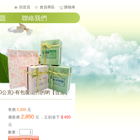
回首頁
會員專區
購物車
題
聯絡我們
000公克)-有包覆能力的喲【含運】
售價
3,300
元
2,850
優惠價
元
，立刻省下
$ 450
元
數量：