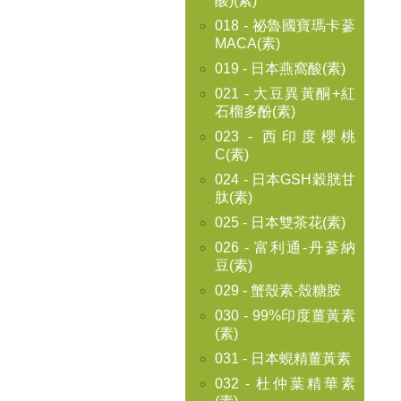
酸)(素)
018 - 祕魯國寶瑪卡蔘
MACA(素)
019 - 日本燕窩酸(素)
021 - 大豆異黃酮+紅
石榴多酚(素)
023 - 西印度櫻桃
C(素)
024 - 日本GSH穀胱甘
肽(素)
025 - 日本雙茶花(素)
026 - 富利通-丹蔘納
豆(素)
029 - 蟹殼素-殼糖胺
030 - 99%印度薑黃素
(素)
031 - 日本蜆精薑黃素
032 - 杜仲葉精華素