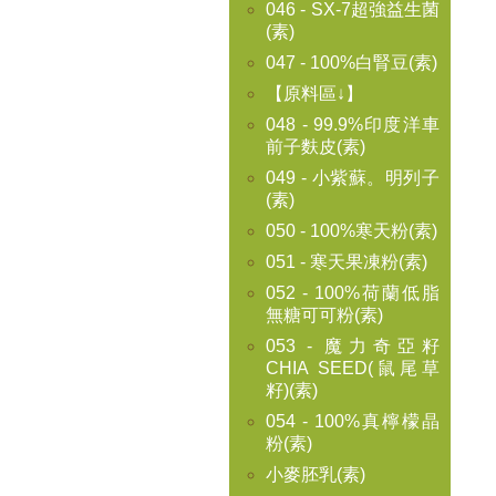
046 - SX-7超強益生菌
(素)
047 - 100%白腎豆(素)
【原料區↓】
048 - 99.9%印度洋車
前子麩皮(素)
049 - 小紫蘇。明列子
(素)
050 - 100%寒天粉(素)
051 - 寒天果凍粉(素)
052 - 100%荷蘭低脂
無糖可可粉(素)
053 - 魔力奇亞籽
CHIA SEED(鼠尾草
籽)(素)
054 - 100%真檸檬晶
粉(素)
小麥胚乳(素)