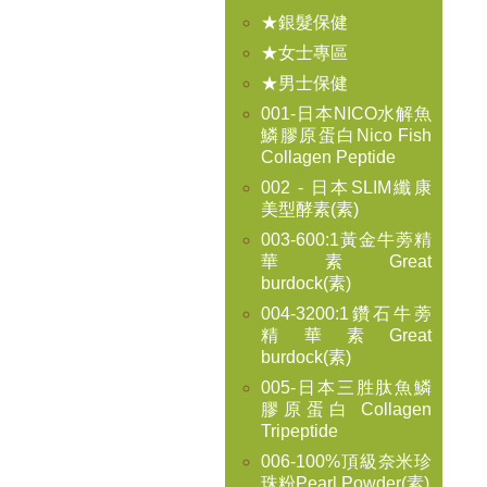
★銀髮保健
★女士專區
★男士保健
001-日本NICO水解魚
鱗膠原蛋白Nico Fish
Collagen Peptide
002 - 日本SLIM纖康
美型酵素(素)
003-600:1黃金牛蒡精
華素Great
burdock(素)
004-3200:1鑽石牛蒡
精華素Great
burdock(素)
005-日本三胜肽魚鱗
膠原蛋白 Collagen
Tripeptide
006-100%頂級奈米珍
珠粉Pearl Powder(素)