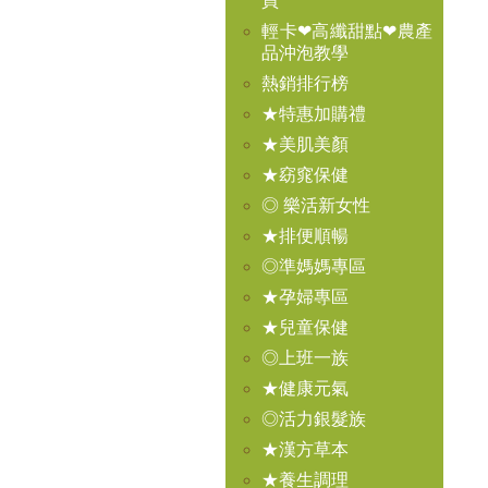
買
輕卡❤高纖甜點❤農產
品沖泡教學
熱銷排行榜
★特惠加購禮
★美肌美顏
★窈窕保健
◎ 樂活新女性
★排便順暢
◎準媽媽專區
★孕婦專區
★兒童保健
◎上班一族
★健康元氣
◎活力銀髮族
★漢方草本
★養生調理