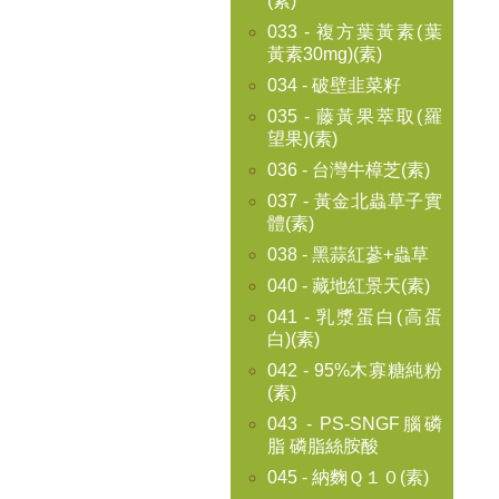
(素)
033 - 複方葉黃素(葉
黃素30mg)(素)
034 - 破壁韭菜籽
035 - 藤黃果萃取(羅
望果)(素)
036 - 台灣牛樟芝(素)
037 - 黃金北蟲草子實
體(素)
038 - 黑蒜紅蔘+蟲草
040 - 藏地紅景天(素)
041 - 乳漿蛋白(高蛋
白)(素)
042 - 95%木寡糖純粉
(素)
043 - PS-SNGF腦磷
脂 磷脂絲胺酸
045 - 納麴Ｑ１０(素)