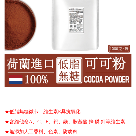
★低脂無糖微卡，維生素E具抗氧化 
★含維他命A、C、E、鈣、鎂、胺基酸 鋅 磷 鉀等維生素 
★無添加人工香料、色素、防腐劑